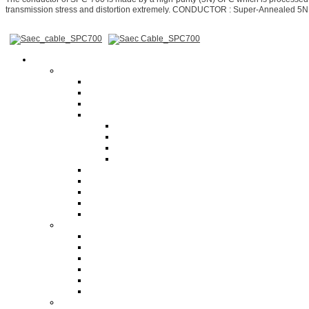
transmission stress and distortion extremely. CONDUCTOR : Super-Annealed 5
Ήχος HiFi Hi-End
Ηχεία
Δαπέδου
Βάσεως
Ηχεία Ασύρματα
Ηχεία Home Cinema
Ηχεία Home Theater Surround
Ηχεία Ασύρματα
Ηχεία Κεντρικά Home Theater
Subwoofer
Εντοιχιζόμενα
Ηχεία Εγκαταστάσεων
Εξωτερικού Χώρου
Ηχεία Αυτοενισχυόμενα
Subwoofer
Ενισχυτές HiFi HiEnd
Τελικοί Ενισχυτές
Ολοκληρωμένοι Ενισχυτές
Ενισχυτές Streamer Bluetooth USB Αναπαραγωγής Ηχο
Ραδιοενισχυτές
Ενισχυτές Πολυκάναλοι Τελικοί
Ενισχυτές Ακουστικών
Προενισχυτές