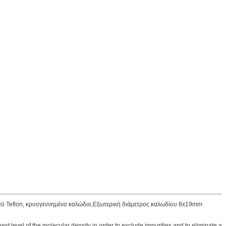
ό Teflon, κρυογεννημένο καλώδιο,Εξωτερική διάμετρος καλωδίου 8x19mm
 level of the molecular density in order to exclude impurities and to eliminate a