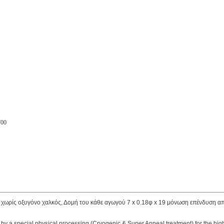
700
ωρίς οξυγόνο χαλκός, Δομή του κάθε αγωγού 7 x 0.18φ x 19 μόνωση επένδυση απ
 a special physical processing (Cryogenic & Super Anneal treatment) for the highest