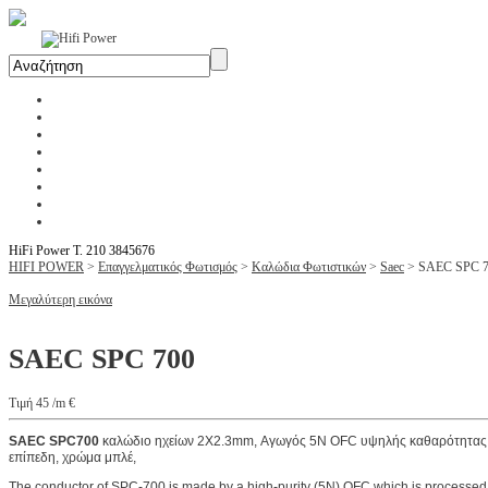
Αρχική
Η Εταιρία
Υπηρεσίες
Έργα
Εκθέσεις
Blog
Επικοινωνία
Ενοικίαση Μηχανημάτων
HiFi Power T. 210 3845676
HIFI POWER
>
Επαγγελματικός Φωτισμός
>
Καλώδια Φωτιστικών
>
Saec
>
SAEC SPC 
Μεγαλύτερη εικόνα
SAEC SPC 700
Τιμή 45 /m €
SAEC SPC700
καλώδιο ηχείων 2X2.3mm, Αγωγός 5N OFC υψηλής καθαρότητας χ
επίπεδη, χρώμα μπλέ,
The conductor of SPC-700 is made by a high-purity (5N) OFC which is processed by